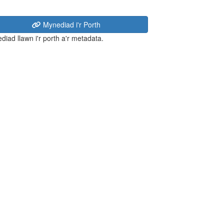
Mynediad i'r Porth
diad llawn i'r porth a'r metadata.