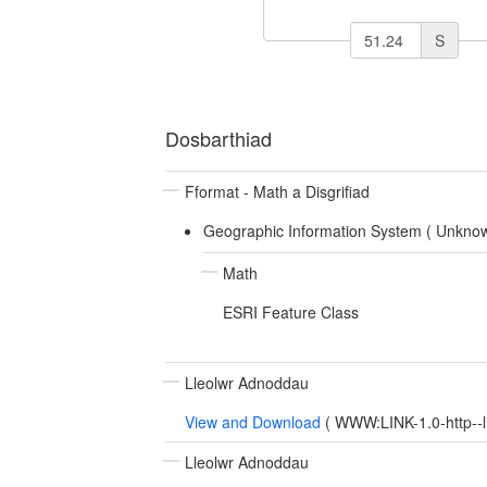
S
Dosbarthiad
Fformat - Math a Disgrifiad
Geographic Information System (
Unkno
Math
ESRI Feature Class
Lleolwr Adnoddau
View and Download
(
WWW:LINK-1.0-http--l
Lleolwr Adnoddau