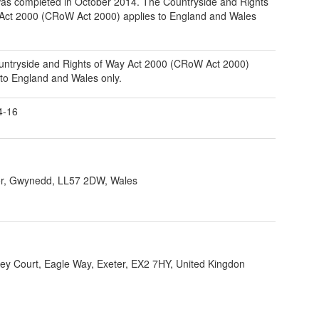
as completed in October 2014. The Countryside and Rights
Act 2000 (CRoW Act 2000) applies to England and Wales
ntryside and Rights of Way Act 2000 (CRoW Act 2000)
 to England and Wales only.
4-16
r, Gwynedd, LL57 2DW, Wales
ey Court, Eagle Way, Exeter, EX2 7HY, United Kingdon