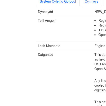
System Cyfeirio Gofodol
Cynnwys
Dynodydd
NRW_D
Teitl Amgen
Regi
Regi
Tir 
Open
Laith Metadata
English
Datganiad
This da
as held 
OS Land
Open A
Any lin
copied 
digitisi
This da