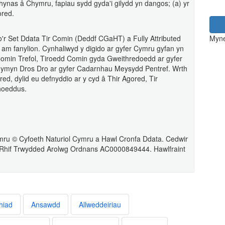
ynas â Chymru, fapiau sydd gyda'i gilydd yn dangos; (a) yr
ored.
 o'r Set Ddata Tir Comin (Deddf CGaHT) a Fully Attributed
Myne
am fanylion. Cynhaliwyd y digido ar gyfer Cymru gyfan yn
Comin Trefol, Tiroedd Comin gyda Gweithredoedd ar gyfer
ymyn Dros Dro ar gyfer Cadarnhau Meysydd Pentref. Wrth
ed, dylid eu defnyddio ar y cyd â Thir Agored, Tir
hoeddus.
ru © Cyfoeth Naturiol Cymru a Hawl Cronfa Ddata. Cedwir
 Rhif Trwydded Arolwg Ordnans AC0000849444. Hawlfraint
hiad
Ansawdd
Allweddeiriau