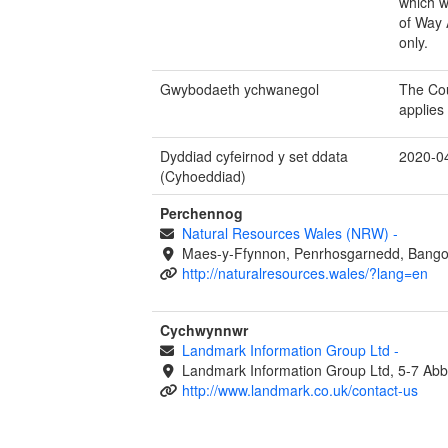
which w
of Way 
only.
Gwybodaeth ychwanegol
The Cou
applies
Dyddiad cyfeirnod y set ddata
2020-0
(Cyhoeddiad)
Perchennog
Natural Resources Wales (NRW)
-
Maes-y-Ffynnon, Penrhosgarnedd, Bango
http://naturalresources.wales/?lang=en
Cychwynnwr
Landmark Information Group Ltd
-
Landmark Information Group Ltd, 5-7 Abb
http://www.landmark.co.uk/contact-us