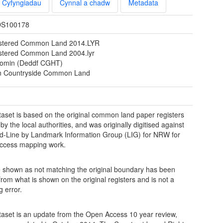
Cyfyngiadau
Cynnal a chadw
Metadata
S100178
stered Common Land 2014.LYR
stered Common Land 2004.lyr
Comin (Deddf CGHT)
 Countryside Common Land
taset is based on the original common land paper registers
by the local authorities, and was originally digitised against
-Line by Landmark Information Group (LIG) for NRW for
ccess mapping work.
e shown as not matching the original boundary has been
from what is shown on the original registers and is not a
ng error.
taset is an update from the Open Access 10 year review,