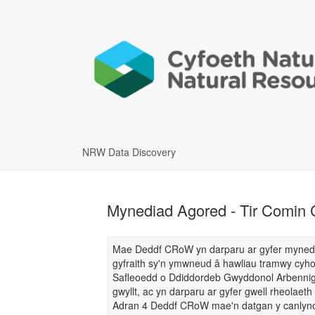
NRW Data Discovery
Mynediad Agored - Tir Comin C
Mae Deddf CRoW yn darparu ar gyfer mynediad
gyfraith sy'n ymwneud â hawliau tramwy cyh
Safleoedd o Ddiddordeb Gwyddonol Arbennig
gwyllt, ac yn darparu ar gyfer gwell rheolae
Adran 4 Deddf CRoW mae'n datgan y canlynol