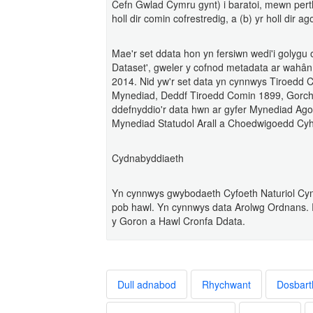
Cefn Gwlad Cymru gynt) i baratoi, mewn perth
holl dir comin cofrestredig, a (b) yr holl dir ag
Mae'r set ddata hon yn fersiwn wedi'i golygu
Dataset', gweler y cofnod metadata ar wahân 
2014. Nid yw'r set data yn cynnwys Tiroedd 
Mynediad, Deddf Tiroedd Comin 1899, Gorch
ddefnyddio'r data hwn ar gyfer Mynediad Agor
Mynediad Statudol Arall a Choedwigoedd Cy
Cydnabyddiaeth
Yn cynnwys gwybodaeth Cyfoeth Naturiol Cym
pob hawl. Yn cynnwys data Arolwg Ordnans.
y Goron a Hawl Cronfa Ddata.
Dull adnabod
Rhychwant
Dosbart