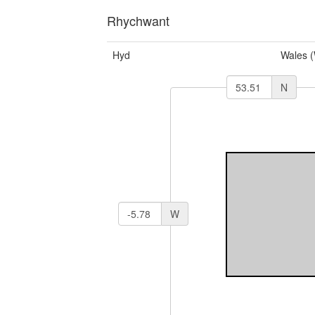
Rhychwant
Hyd
Wales 
N
W