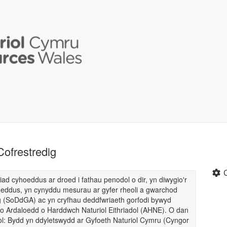
ofrestredig
 cyhoeddus ar droed i fathau penodol o dir, yn diwygio'r
oeddus, yn cynyddu mesurau ar gyfer rheoli a gwarchod
 (SoDdGA) ac yn cryfhau deddfwriaeth gorfodi bywyd
th o Ardaloedd o Harddwch Naturiol Eithriadol (AHNE). O dan
: Bydd yn ddyletswydd ar Gyfoeth Naturiol Cymru (Cyngor