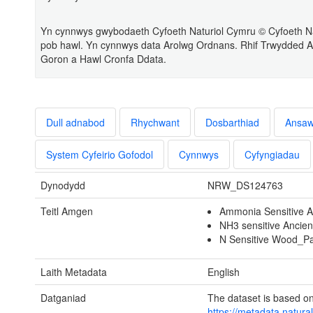
Yn cynnwys gwybodaeth Cyfoeth Naturiol Cymru © Cyfoeth Na
pob hawl. Yn cynnwys data Arolwg Ordnans. Rhif Trwydded 
Goron a Hawl Cronfa Ddata.
Dull adnabod
Rhychwant
Dosbarthiad
Ansa
System Cyfeirio Gofodol
Cynnwys
Cyfyngiadau
Dynodydd
NRW_DS124763
Teitl Amgen
Ammonia Sensitive 
NH3 sensitive Ancien
N Sensitive Wood_Pa
Laith Metadata
English
Datganiad
The dataset is based o
https://metadata.natura