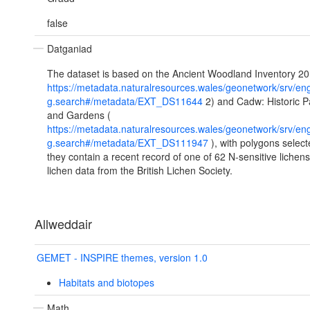
false
Datganiad
The dataset is based on the Ancient Woodland Inventory 20
https://metadata.naturalresources.wales/geonetwork/srv/eng
g.search#/metadata/EXT_DS11644
2) and Cadw: Historic P
and Gardens (
https://metadata.naturalresources.wales/geonetwork/srv/eng
g.search#/metadata/EXT_DS111947
), with polygons selecte
they contain a recent record of one of 62 N-sensitive lichen
lichen data from the British Lichen Society.
Allweddair
GEMET - INSPIRE themes, version 1.0
Habitats and biotopes
Math