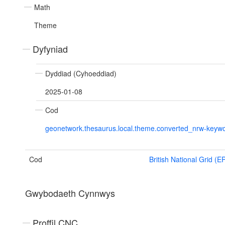
Math
Theme
Dyfyniad
Dyddiad (Cyhoeddiad)
2025-01-08
Cod
geonetwork.thesaurus.local.theme.converted_nrw-keyw
Cod
British National Grid (
Gwybodaeth Cynnwys
Proffil CNC