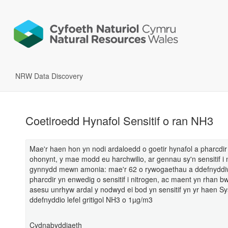
NRW Data Discovery
Coetiroedd Hynafol Sensitif o ran NH3
Mae'r haen hon yn nodi ardaloedd o goetir hynafol a pharcd
ohonynt, y mae modd eu harchwilio, ar gennau sy'n sensitif i n
gynnydd mewn amonia: mae'r 62 o rywogaethau a ddefnyddiwyd
pharcdir yn enwedig o sensitif i nitrogen, ac maent yn rhan bw
asesu unrhyw ardal y nodwyd ei bod yn sensitif yn yr haen
ddefnyddio lefel gritigol NH3 o 1µg/m3
Cydnabyddiaeth