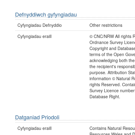
Defnyddiwch gyfyngiadau
Cyfyngiadau Defnyddio
Other restrictions
Cyfyngiadau eraill
© CNC/NRW All rights 
Ordnance Survey Lice
Copyright and Database
terms of the Open Gover
acknowledging both the 
the recipient's responsib
purpose. Attribution S
information © Natural 
rights Reserved. Cont
Survey Licence numbe
Database Right.
Datganiad Priodoli
Cyfyngiadau eraill
Contains Natural Resou
Resources Wales and Da