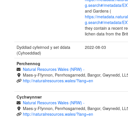
g.search#/metadata/E
and Gardens (
https://metadata.natura
g.search#/metadata/E
they contain a recent re
lichen data from the Bri
Dyddiad cyfeirnod y set ddata
2022-08-03
(Cyhoeddiad)
Perchennog
Natural Resources Wales (NRW)
-
Maes-y-Ffynnon, Penrhosgarnedd, Bangor, Gwynedd, LL
http://naturalresources.wales/?lang=en
Cychwynnwr
Natural Resources Wales (NRW)
-
Maes-y-Ffynnon, Penrhosgarnedd, Bangor, Gwynedd, LL
http://naturalresources.wales/?lang=en