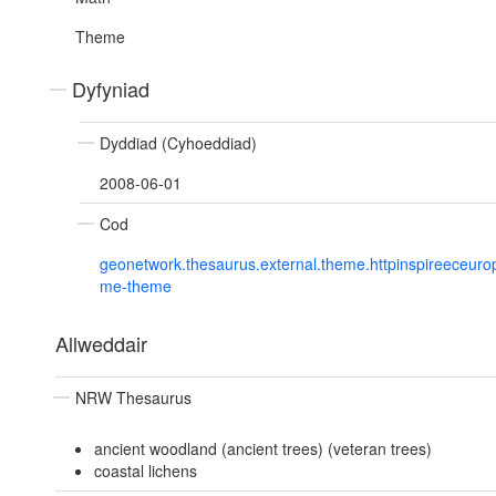
Theme
Dyfyniad
Dyddiad (Cyhoeddiad)
2008-06-01
Cod
geonetwork.thesaurus.external.theme.httpinspireeceur
me-theme
Allweddair
NRW Thesaurus
ancient woodland (ancient trees) (veteran trees)
coastal lichens