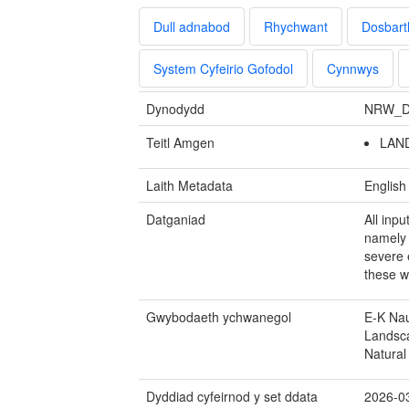
Dull adnabod
Rhychwant
Dosbart
System Cyfeirio Gofodol
Cynnwys
Dynodydd
NRW_D
Teitl Amgen
LAND
Laith Metadata
English
Datganiad
All inpu
namely 
severe 
these w
Gwybodaeth ychwanegol
E-K Na
Landsca
Natural
Dyddiad cyfeirnod y set ddata
2026-0