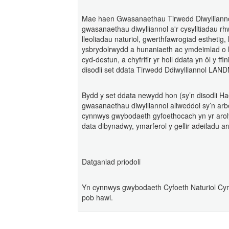
Mae haen Gwasanaethau Tirwedd Diwyllian
gwasanaethau diwylliannol a'r cysylltiadau rh
lleoliadau naturiol, gwerthfawrogiad esthetig,
ysbrydolrwydd a hunaniaeth ac ymdeimlad o le
cyd-destun, a chyfrifir yr holl ddata yn ôl y 
disodli set ddata Tirwedd Ddiwylliannol LAN
Bydd y set ddata newydd hon (sy’n disodli Hae
gwasanaethau diwylliannol allweddol sy’n ar
cynnwys gwybodaeth gyfoethocach yn yr aro
data dibynadwy, ymarferol y gellir adeiladu ar
Datganiad priodoli
Yn cynnwys gwybodaeth Cyfoeth Naturiol Cym
pob hawl.