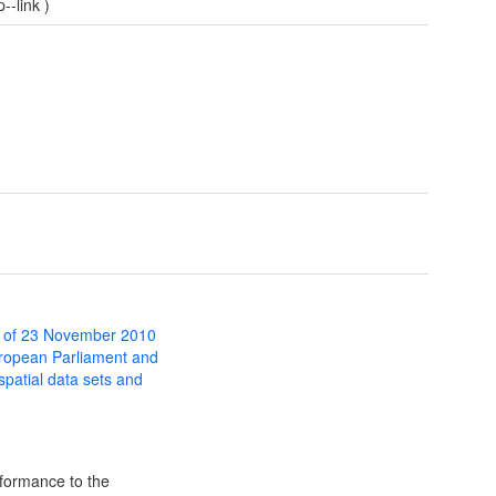
--link
)
 of 23 November 2010
uropean Parliament and
 spatial data sets and
formance to the