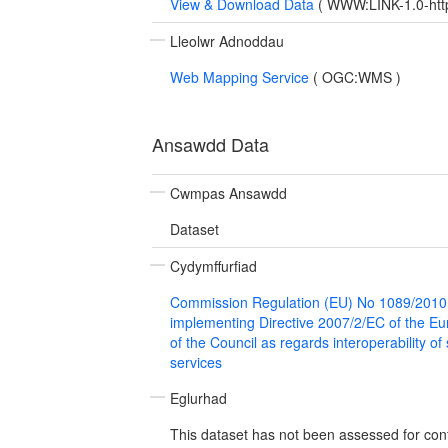
View & Download Data
(
WWW:LINK-1.0-http
Lleolwr Adnoddau
Web Mapping Service
(
OGC:WMS
)
Ansawdd Data
Cwmpas Ansawdd
Dataset
Cydymffurfiad
Commission Regulation (EU) No 1089/2010
implementing Directive 2007/2/EC of the E
of the Council as regards interoperability of
services
Eglurhad
This dataset has not been assessed for con