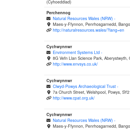
(Cyhoeddiad)
Perchennog
Natural Resources Wales (NRW)
-
Maes-y-Ffynnon, Penrhosgarnedd, Bango
http://naturalresources.wales/?lang=en
Cychwynnwr
Environment Systems Ltd
-
8G Vefn Llan Science Park, Aberystwyth,
http://www.envsys.co.uk/
Cychwynnwr
Clwyd-Powys Archaeological Trust
-
7a Church Street, Welshpool, Powys, SY2
http://www.cpat.org.uk/
Cychwynnwr
Natural Resources Wales (NRW)
-
Maes-y-Ffynnon, Penrhosgarnedd, Bango