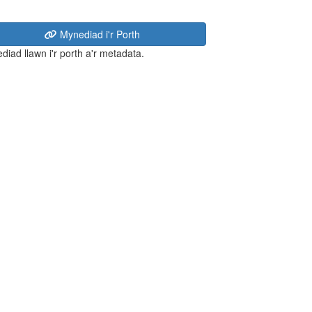
Mynediad i'r Porth
diad llawn i'r porth a'r metadata.