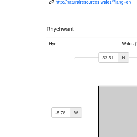
http://naturalresources.wales/?lang=en
Rhychwant
Hyd
Wales 
N
W