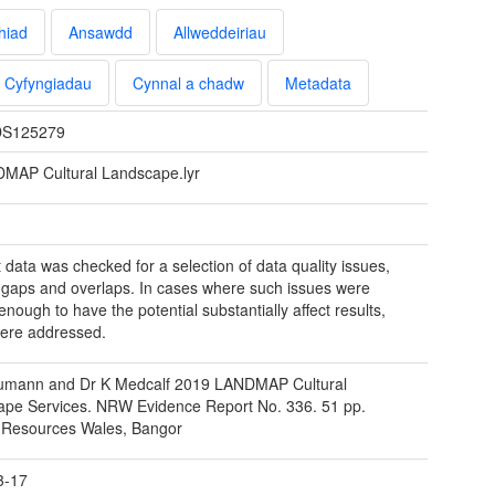
hiad
Ansawdd
Allweddeiriau
Cyfyngiadau
Cynnal a chadw
Metadata
S125279
MAP Cultural Landscape.lyr
t data was checked for a selection of data quality issues,
gaps and overlaps. In cases where such issues were
enough to have the potential substantially affect results,
ere addressed.
umann and Dr K Medcalf 2019 LANDMAP Cultural
pe Services. NRW Evidence Report No. 336. 51 pp.
 Resources Wales, Bangor
3-17