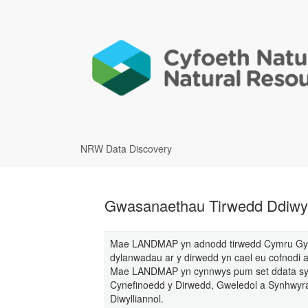
NRW Data Discovery
Gwasanaethau Tirwedd Ddiwyl
Mae LANDMAP yn adnodd tirwedd Cymru Gyfan 
dylanwadau ar y dirwedd yn cael eu cofnodi 
Mae LANDMAP yn cynnwys pum set ddata sy'
Cynefinoedd y Dirwedd, Gweledol a Synhwyr
Diwylliannol.