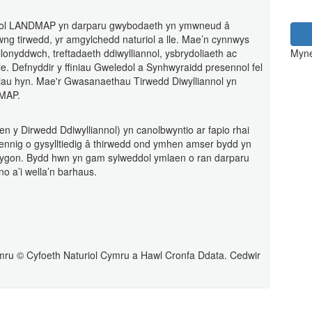
nol LANDMAP yn darparu gwybodaeth yn ymwneud â
wng tirwedd, yr amgylchedd naturiol a lle. Mae’n cynnwys
 llonyddwch, treftadaeth ddiwylliannol, ysbrydoliaeth ac
Myne
. Defnyddir y ffiniau Gweledol a Synhwyraidd presennol fel
ffiniau hyn. Mae'r Gwasanaethau Tirwedd Diwylliannol yn
DMAP.
n y Dirwedd Ddiwylliannol) yn canolbwyntio ar fapio rhai
bennig o gysylltiedig â thirwedd ond ymhen amser bydd yn
lygon. Bydd hwn yn gam sylweddol ymlaen o ran darparu
no a’i wella’n barhaus.
ru © Cyfoeth Naturiol Cymru a Hawl Cronfa Ddata. Cedwir