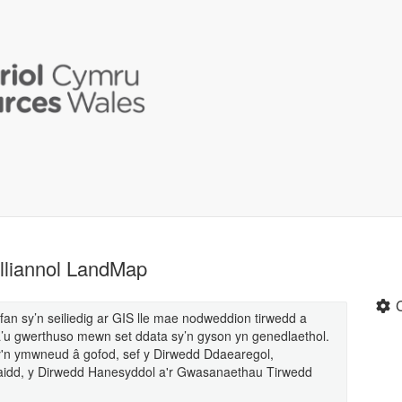
liannol LandMap
sy’n seiliedig ar GIS lle mae nodweddion tirwedd a
a’u gwerthuso mewn set ddata sy’n gyson yn genedlaethol.
n ymwneud â gofod, sef y Dirwedd Ddaearegol,
aidd, y Dirwedd Hanesyddol a'r Gwasanaethau Tirwedd